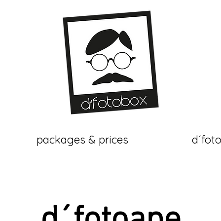
packages & prices
d´fot
d´fotoape