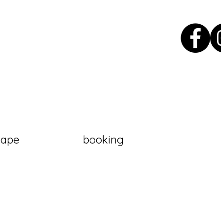
oape
booking