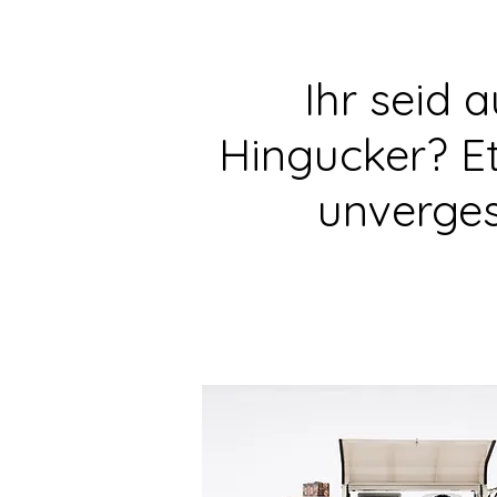
Ihr seid 
Hingucker? E
unvergess